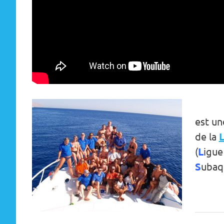
est un
de la
(
L
igu
S
ubaq