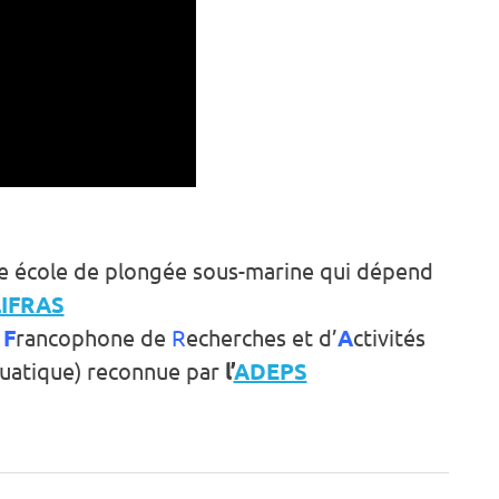
e école de plongée sous-marine qui dépend
LIFRAS
e
F
rancophone de
R
echerches et d’
A
ctivités
uatique) reconnue par
l’
ADEPS