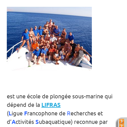
est une école de plongée sous-marine qui
dépend de la
LIFRAS
(
L
igue
F
rancophone de
R
echerches et
d’
A
ctivités
S
ubaquatique) reconnue par