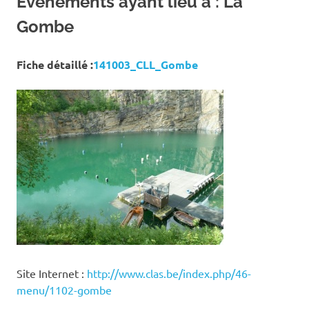
Événements ayant lieu à :
La
Gombe
Fiche détaillé :
141003_CLL_Gombe
Site Internet :
http://www.clas.be/index.php/46-
menu/1102-gombe