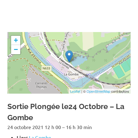
+
−
Leaflet
| ©
OpenStreetMap
contributors
Sortie Plongée le24 Octobre – La
Gombe
24 octobre 2021 12 h 00
–
16 h 30 min
Lieu:
La Gombe